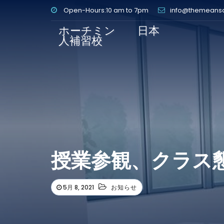
Open-Hours:10 am to 7pm
info@themeans
ホーチミン 日本
人補習校
授業参観、クラス
5月 8, 2021
お知らせ