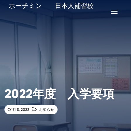
ホーチミン 日本人補習校
ナ
ビ
ゲ
ー
シ
ョ
ン
を
切
2022年度 入学要項
り
替
1月 8, 2022
お知らせ
え