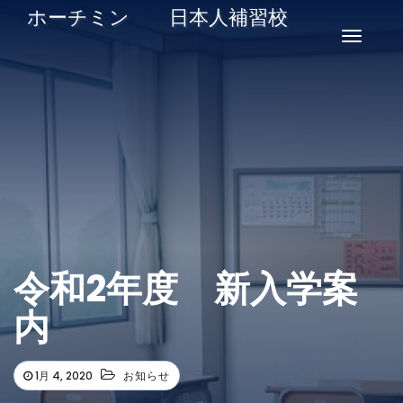
ホーチミン 日本人補習校
ナ
ビ
ゲ
ー
シ
ョ
ン
を
切
令和2年度 新入学案
り
内
替
え
1月 4, 2020
お知らせ